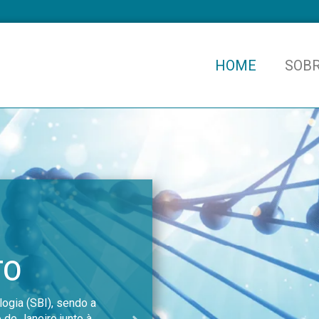
HOME
SOBR
ESTADO
MISSÃO E
|
A SIERJ é filiada à Soci
INO-
unidade federativa repre