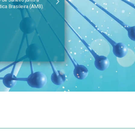
Next
DICINA
SBI, a qual, por sua vez,
slide
Saíba Mais